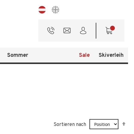
Sprache
Sommer
Sale
Skiverleih
In
Sortieren nach
ab