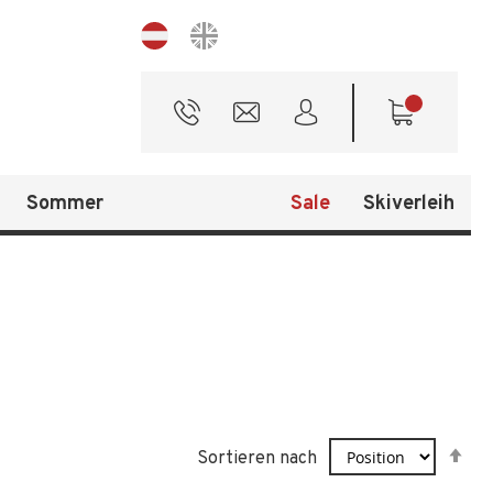
Sprache
Sommer
Sale
Skiverleih
In
Sortieren nach
ab