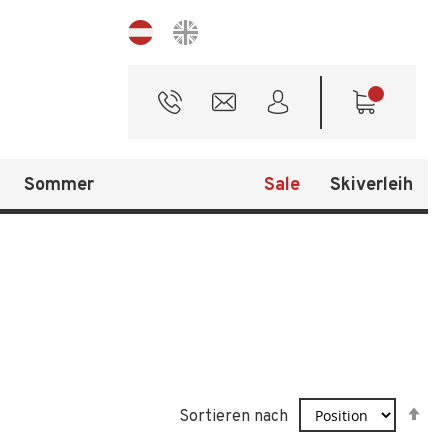
Sprache
Sommer
Sale
Skiverleih
In
Sortieren nach
ab