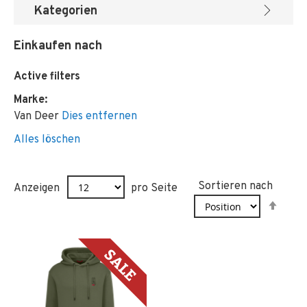
Kategorien
Einkaufen nach
Active filters
Marke
Van Deer
Dies entfernen
Alles löschen
Sortieren nach
Anzeigen
pro Seite
In
abst
Reih