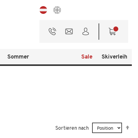
Sprache
Sommer
Sale
Skiverleih
In
Sortieren nach
ab