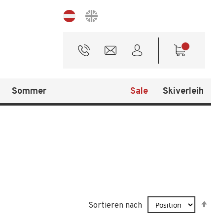
Sprache
Sommer
Sale
Skiverleih
In
Sortieren nach
ab