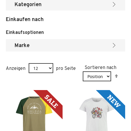
Kategorien
Einkaufen nach
Einkaufsoptionen
Marke
Sortieren nach
Anzeigen
pro Seite
In
abst
Reih