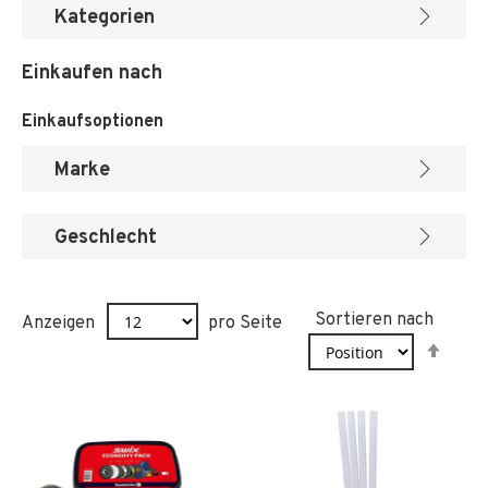
Kategorien
Einkaufen nach
Einkaufsoptionen
Marke
Geschlecht
Sortieren nach
Anzeigen
pro Seite
In
abst
Reih