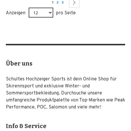
Seite
Sie lesen gerade Seite
Seite
Seite
Seite
Weiter
1
2
3
Anzeigen
pro Seite
Über uns
Schultes Hochzeiger Sports ist dein Online Shop für
Skirennsport und exklusive Winter- und
Sommersportbekleidung. Durchsuche unsere
umfangreiche Produktpalette von Top-Marken wie Peak
Performance, POC, Salomon und viele mehr!
Info & Service