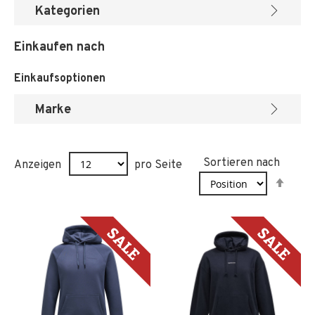
Kategorien
Einkaufen nach
Einkaufsoptionen
Marke
Sortieren nach
Anzeigen
pro Seite
In
abst
Reih