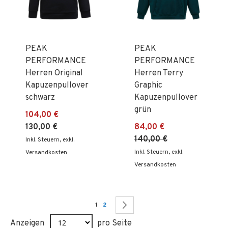
PEAK
PEAK
PERFORMANCE
PERFORMANCE
Herren Original
Herren Terry
Kapuzenpullover
Graphic
schwarz
Kapuzenpullover
grün
104,00 €
130,00 €
84,00 €
140,00 €
Inkl. Steuern
,
exkl.
Inkl. Steuern
,
exkl.
Versandkosten
Versandkosten
Seite
Sie lesen gerade Seite
Seite
Seite
Weiter
1
2
Anzeigen
pro Seite