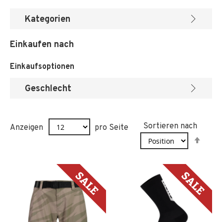
Kategorien
Einkaufen nach
Einkaufsoptionen
Geschlecht
Sortieren nach
Anzeigen
pro Seite
In
abst
Reih