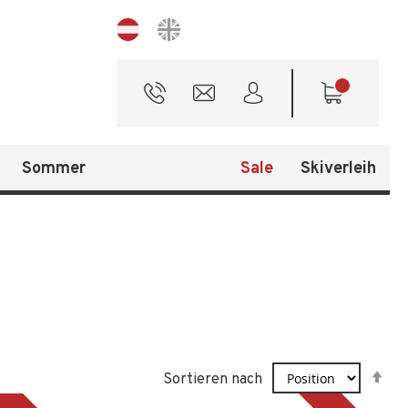
Sprache
Sommer
Sale
Skiverleih
In
Sortieren nach
ab