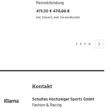
Rennskibindung
419,00 €
470,00 €
Inkl. Steuern
,
exkl. Versandkosten
Seite
Sie lesen gerade Seite
Seite
Seite
Seite
Se
We
1
2
3
4
Kontakt
Schultes Hochzeiger Sports GmbH
Fashion & Racing