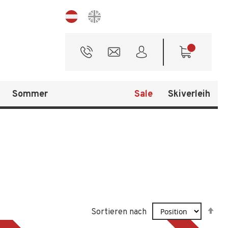
Sprache
Sommer
Sale
Skiverleih
In
Sortieren nach
ab