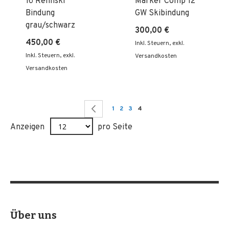
16 Rennski
Marker Comp 12
Bindung
GW Skibindung
grau/schwarz
300,00 €
450,00 €
Inkl. Steuern
,
exkl.
Inkl. Steuern
,
exkl.
Versandkosten
Versandkosten
Seite
Seite
Zurück
Seite
Seite
Seite
Sie lesen gerade Seite
1
2
3
4
Anzeigen
pro Seite
Über uns