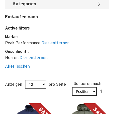
Kategorien
Einkaufen nach
Active filters
Marke
Peak Performance
Dies entfernen
Geschlecht
Herren
Dies entfernen
Alles löschen
Sortieren nach
Anzeigen
pro Seite
In
abst
Reih