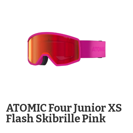
springen
Zum
Anfang
ATOMIC Four Junior XS
der
Flash Skibrille Pink
Bildergalerie
springen