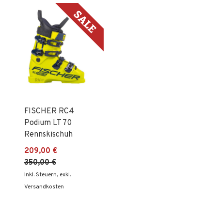
Reih
FISCHER RC4
Podium LT 70
Rennskischuh
209,00 €
350,00 €
Inkl. Steuern
,
exkl.
Versandkosten