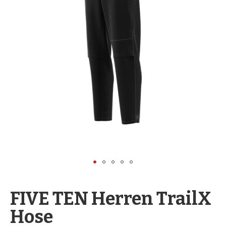
springen
Zum
Anfang
FIVE TEN Herren TrailX
der
Hose
Bildergalerie
springen