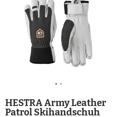
springen
Zum
Anfang
HESTRA Army Leather
der
Patrol Skihandschuh
Bildergalerie
springen