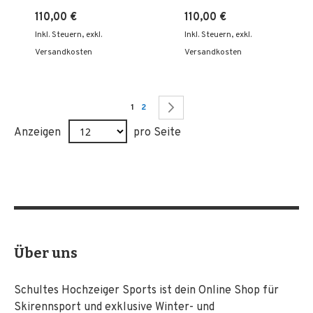
110,00 €
110,00 €
Inkl. Steuern
,
exkl.
Inkl. Steuern
,
exkl.
Versandkosten
Versandkosten
Seite
Sie lesen gerade Seite
Seite
Seite
Weiter
1
2
Anzeigen
pro Seite
Über uns
Schultes Hochzeiger Sports ist dein Online Shop für
Skirennsport und exklusive Winter- und