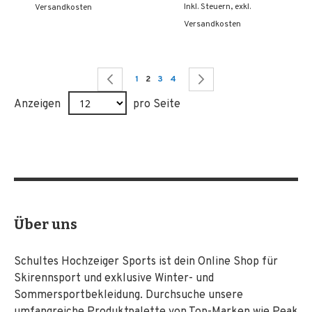
Inkl. Steuern
,
exkl.
Versandkosten
Versandkosten
Seite
Seite
Zurück
Seite
Sie lesen gerade Seite
Seite
Seite
Seite
Weiter
1
2
3
4
Anzeigen
pro Seite
Über uns
Schultes Hochzeiger Sports ist dein Online Shop für
Skirennsport und exklusive Winter- und
Sommersportbekleidung. Durchsuche unsere