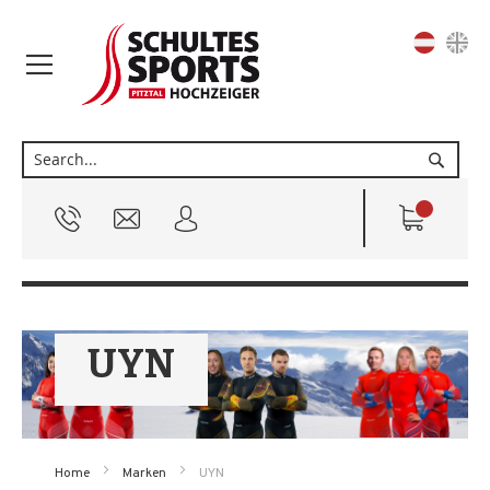
Sprache
Suche
UYN
Home
Marken
UYN