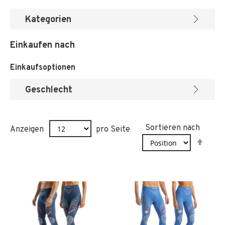
Kategorien
Einkaufen nach
Einkaufsoptionen
Geschlecht
Sortieren nach
Anzeigen
pro Seite
In
abst
Reih