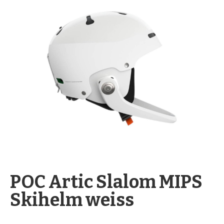
springen
Zum
Anfang
POC Artic Slalom MIPS
der
Skihelm weiss
Bildergalerie
springen