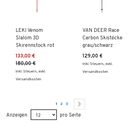
LEKI Venom
VAN DEER Race
Slalom 3D
Carbon Skistöcke
Skirennstock rot
grau/schwarz
133,00 €
129,00 €
180,00 €
Inkl. Steuern
,
exkl.
Inkl. Steuern
,
exkl.
Versandkosten
Versandkosten
Seite
Sie lesen gerade Seite
Seite
Seite
Seite
Weiter
1
2
3
Anzeigen
pro Seite