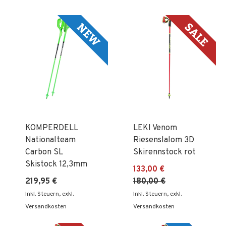
abst
Reih
KOMPERDELL
LEKI Venom
Nationalteam
Riesenslalom 3D
Carbon SL
Skirennstock rot
Skistock 12,3mm
133,00 €
219,95 €
180,00 €
Inkl. Steuern
,
exkl.
Inkl. Steuern
,
exkl.
Versandkosten
Versandkosten