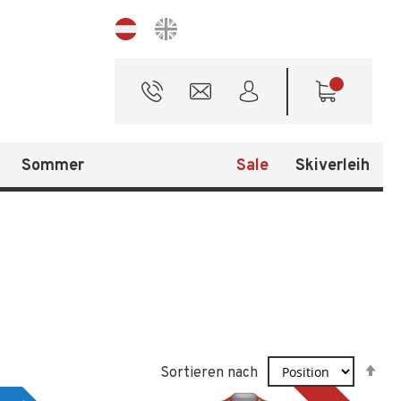
Sprache
Sommer
Sale
Skiverleih
In
Sortieren nach
ab