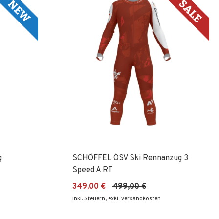
Re
g
SCHÖFFEL ÖSV Ski Rennanzug 3
Speed A RT
349,00 €
499,00 €
Inkl. Steuern
,
exkl. Versandkosten