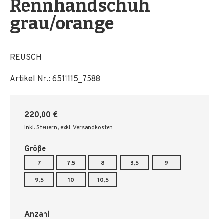
Rennhandschuh
grau/orange
REUSCH
Artikel Nr.:
6511115_7588
220,00 €
Inkl. Steuern
,
exkl. Versandkosten
Größe
7
7,5
8
8,5
9
9,5
10
10,5
Anzahl