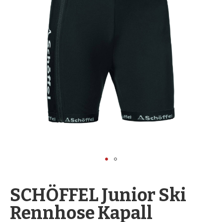
springen
Zum
Anfang
SCHÖFFEL Junior Ski
der
Rennhose Kapall
Bildergalerie
springen