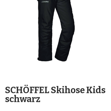
springen
Zum
Anfang
SCHÖFFEL Skihose Kids
der
schwarz
Bildergalerie
springen