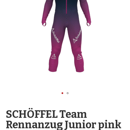
springen
Zum
Anfang
SCHÖFFEL Team
der
Rennanzug Junior pink
Bildergalerie
springen