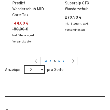
Predict
Superalp GTX
Wanderschuh MID
Wanderschuh
Gore-Tex
279,90 €
144,00 €
Inkl. Steuern
,
exkl.
180,00 €
Versandkosten
Inkl. Steuern
,
exkl.
Versandkosten
Seite
Seite
Zurück
Seite
Seite
Sie lesen gerade Seite
Seite
Seite
Seite
Weiter
3
4
5
6
7
Anzeigen
pro Seite