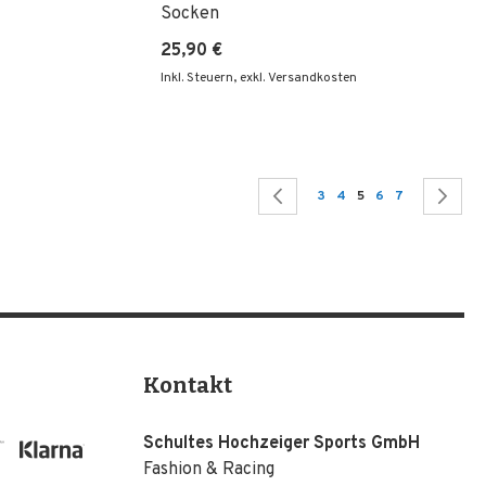
Socken
25,90 €
Inkl. Steuern
,
exkl. Versandkosten
Seite
Seite
Zurück
Seite
Seite
Sie lesen gerade Sei
Seite
Seite
Se
We
3
4
5
6
7
Kontakt
Schultes Hochzeiger Sports GmbH
Fashion & Racing