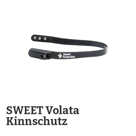
springen
Zum
Anfang
SWEET Volata
der
Kinnschutz
Bildergalerie
springen