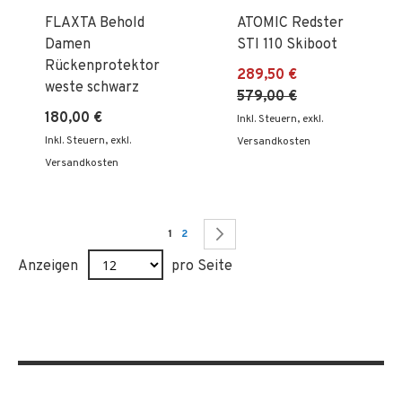
FLAXTA Behold
ATOMIC Redster
Damen
STI 110 Skiboot
Rückenprotektor
289,50 €
weste schwarz
579,00 €
180,00 €
Inkl. Steuern
,
exkl.
Inkl. Steuern
,
exkl.
Versandkosten
Versandkosten
Seite
Sie lesen gerade Seite
Seite
Seite
Weiter
1
2
Anzeigen
pro Seite