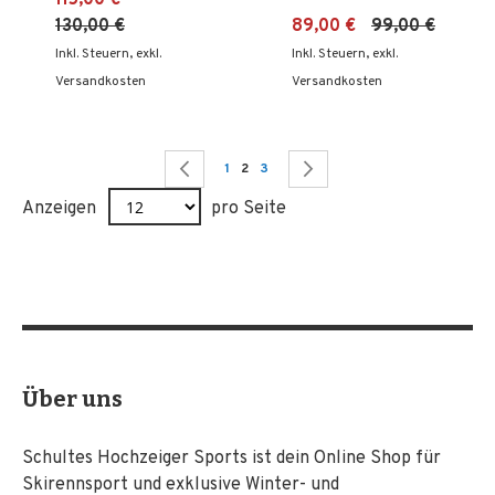
130,00 €
89,00 €
99,00 €
Inkl. Steuern
,
exkl.
Inkl. Steuern
,
exkl.
Versandkosten
Versandkosten
Seite
Seite
Zurück
Seite
Sie lesen gerade Seite
Seite
Seite
Weiter
1
2
3
Anzeigen
pro Seite
Über uns
Schultes Hochzeiger Sports ist dein Online Shop für
Skirennsport und exklusive Winter- und