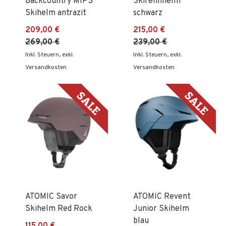
Backcountry MIPS
Skirennhelm
Skihelm antrazit
schwarz
209,00 €
215,00 €
269,00 €
239,00 €
Inkl. Steuern
,
exkl.
Inkl. Steuern
,
exkl.
Versandkosten
Versandkosten
ATOMIC Savor
ATOMIC Revent
Skihelm Red Rock
Junior Skihelm
blau
115,00 €