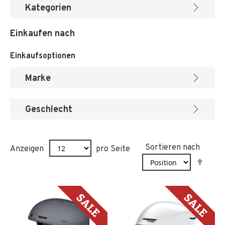
Kategorien
Einkaufen nach
Einkaufsoptionen
Marke
Geschlecht
Sortieren nach
Anzeigen
pro Seite
In
abst
Reih