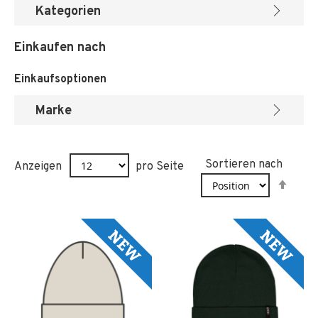
Kategorien
Einkaufen nach
Einkaufsoptionen
Marke
Sortieren nach
Anzeigen
pro Seite
In
abst
Reih