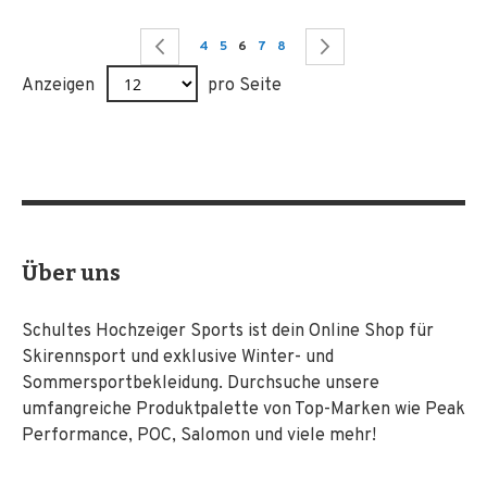
Seite
Seite
Zurück
Seite
Seite
Sie lesen gerade Seite
Seite
Seite
Seite
Weiter
4
5
6
7
8
Anzeigen
pro Seite
Über uns
Schultes Hochzeiger Sports ist dein Online Shop für
Skirennsport und exklusive Winter- und
Sommersportbekleidung. Durchsuche unsere
umfangreiche Produktpalette von Top-Marken wie Peak
Performance, POC, Salomon und viele mehr!